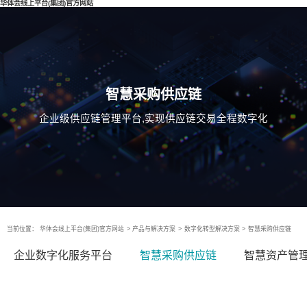
华体会线上平台(集团)官方网站
智慧采购供应链
企业级供应链管理平台,实现供应链交易全程数字化
当前位置：
华体会线上平台(集团)官方网站
>
产品与解决方案
>
数字化转型解决方案
>
智慧采购供应链
企业数字化服务平台
智慧采购供应链
智慧资产管