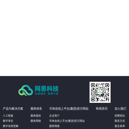
规和行业标准，降低了企业的合规风险。
04
增强数据分析能力，助力企业决策：方案具备强大的数据分析能力，可以对采
购数据、供应商数据、市场数据等进行深度挖掘和分析，为企业提供有价值的
决策支持。企业可以通过数据分析了解市场需求、供应商绩效、价格波动等信
息，制定更加精准的采购策略和计划，提高企业的竞争力和市场占有率。
产品与解决方案
服务体系
华体会线上平台(集团)官方网站
新闻资讯
加入我们
人工智能
服务级别
企业简介
招聘岗位
数字孪生
服务网络
华体会线上平台(集团)官方网站
联系方式
数字化转型解
服务网络
留言表单