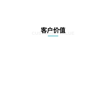
客户价值
CUSTOMER VALUE
01
显著提高业务处理速度，通过精准的数据分析和挖掘，发现潜在的风险点和异
常交易，确保业务的准确性和合规性。
02
客户能够降低运营成本，减少风险暴露，提升企业的竞
争力和稳健性。
03
客户依靠数据驱动的决策支持，制定更有效的业务策略和风险管理方案。