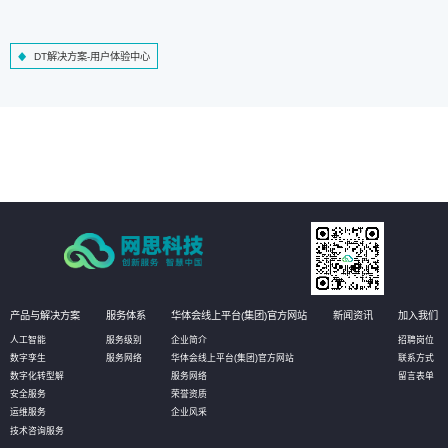
DT解决方案-用户体验中心
产品与解决方案
服务体系
华体会线上平台(集团)官方网站
新闻资讯
加入我们
人工智能
服务级别
企业简介
招聘岗位
数字孪生
服务网络
华体会线上平台(集团)官方网站
联系方式
数字化转型解
服务网络
留言表单
安全服务
荣誉资质
运维服务
企业风采
技术咨询服务