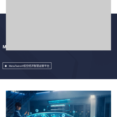
MetaTwins®低空经济智慧运管平台
MetaTwins®低空经济智慧运管平台