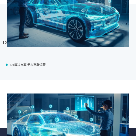
DT解决方案-无人驾驶运营
DT解决方案-无人驾驶运营