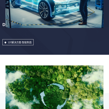
DT解决方案-智能制造
DT解决方案-智能制造