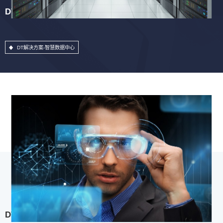
DT解决方案-智慧数据中心
DT解决方案-智慧数据中心
DT解决方案-用户体验中心