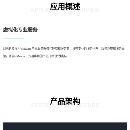
应用概述
APPLICATION OVERVIEW
虚拟化专业服务
网思科技作为VMWare产品服务授权代理商和服务商，具有专业的服务团队、服务方案和服务经
验，提供VMware三方运维和国产化迁移替代服务。
产品架构
SYSTEM ARCHITECTURE