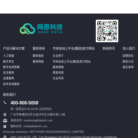
产品与解决方案
服务体系
华体会线上平台(集团)官方网站
新闻资讯
加入我们
人工智能
服务级别
企业简介
招聘岗位
数字孪生
服务网络
华体会线上平台(集团)官方网站
联系方式
数字化转型解
服务网络
留言表单
安全服务
荣誉资质
运维服务
企业风采
技术咨询服务
联系我们
400-808-5058
周一到周五9:30-18:00 (北京时间）
广州市黄埔区科学大道18号芯大厦B2栋1-2层
商务合作: marketing@absdt.com
媒体合作: media@absdt.com
Overseas business: NETTHINK HOLDINGS(HK)CO.,LIMITED
Add: Unit 04-05, 16F, The Broadway No.54-62 Lockhart Road,
Wanchai, HongKong