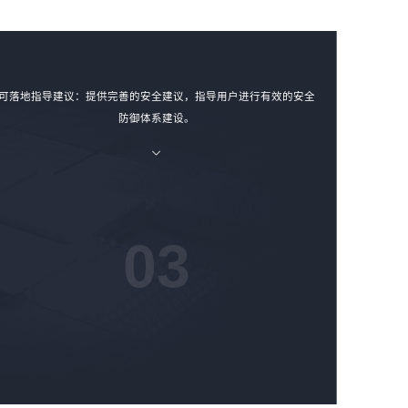
可落地指导建议：提供完善的安全建议，指导用户进行有效的安全
防御体系建设。
03