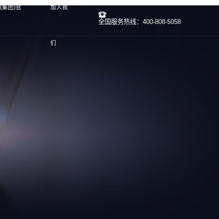
(集团)官
加入我
全国服务热线：400-808-5058
们