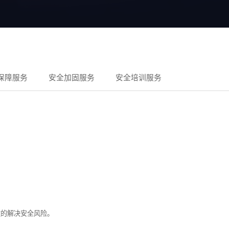
保障服务
安全加固服务
安全培训服务
效的解决安全风险。