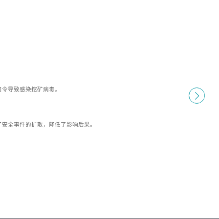
口令导致感染挖矿病毒。
了安全事件的扩散，降低了影响后果。