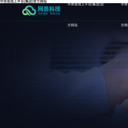
华体会线上平台(集团)官方网站
华体会线上平台(集团)官
华体
方网站
方网