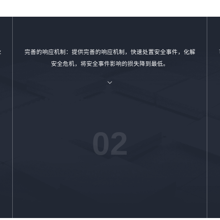
业
完善的响应机制：提供完善的响应机制，快速处置安全事件，化解
安全危机，将安全事件影响的损失降到最低。
02