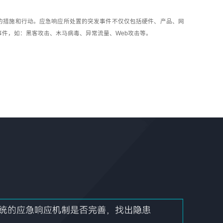
的措施和行动。应急响应所处置的突发事件不仅仅包括硬件、产品、网
件，如：黑客攻击、木马病毒、异常流量、Web攻击等。