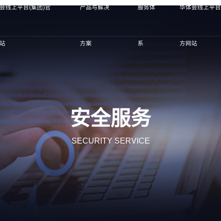
会线上平台(集团)官
产品与解决
服务体
华体会线上平台
站
方案
系
方网站
安全服务
SECURITY SERVICE