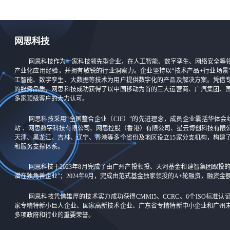
网思科技
网思科技作为一家科技领先型企业，在人工智能、数字孪生、网络安全等
产业化应用经验，并拥有敏锐的行业洞察力。企业坚持以“技术产品+行业场景
工智能、数字孪生、大数据等技术为用户提供数字化的产品及解决方案。凭借
的服务品质，网思科技成功获得了以中国移动为首的三大运营商、广汽集团、
多家顶级客户的大力认可。
网思科技采用“全国整合企业（CIE）”的先进理念，成员企业囊括华体会
站 、网思数字科技有限公司、网思控股（香港）有限公司、星云博创科技有限
天津、黑龙江、吉林、辽宁、香港等多个省份及地区设立15家分支机构，构建
和服务支撑体系。
网思科技于2023年8月完成了由广州产投领投、天河基金和建智集团跟投
潜在独角兽企业”；2024年9月，完成由范式基金独家领投的A+轮融资，融资
网思科技凭借雄厚的技术实力成功获得CMMI5、CCRC、6个ISO标准
家专精特新小巨人企业、国家高新技术企业、广东省专精特新中小企业和广州
多项政府和行业的重要荣誉。